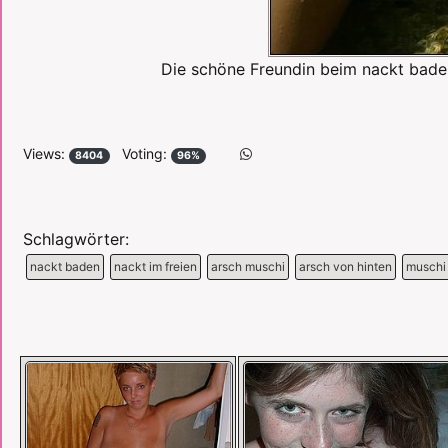
Die schöne Freundin beim nackt baden 
Views:
Voting:
8404
96%
Schlagwörter:
nackt baden
nackt im freien
arsch muschi
arsch von hinten
muschi 